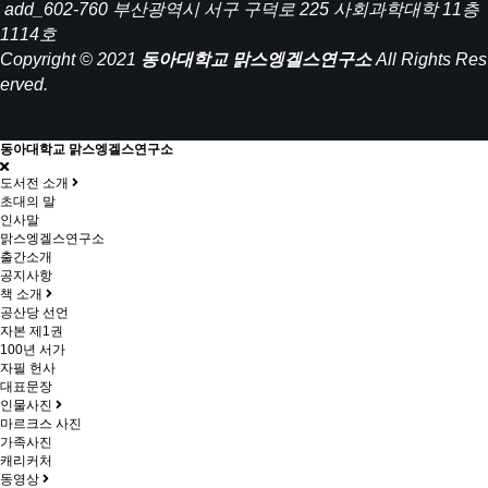
add_602-760 부산광역시 서구 구덕로 225 사회과학대학 11층
1114호
Copyright © 2021
동아대학교 맑스엥겔스연구소
All Rights Res
erved.
동아대학교 맑스엥겔스연구소
도서전 소개
초대의 말
인사말
맑스엥겔스연구소
출간소개
공지사항
책 소개
공산당 선언
자본 제1권
100년 서가
자필 헌사
대표문장
인물사진
마르크스 사진
가족사진
캐리커처
동영상