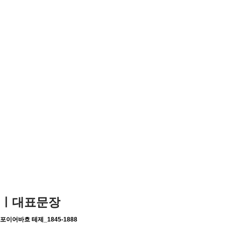
T
n
ㅣ대표문장
포이어바흐 테제_1845-1888